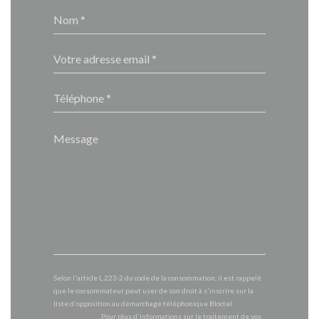
Selon l'article L.223-2 du code de la consommation, il est rappelé
que le consommateur peut user de son droit à s'inscrire sur la
liste d'opposition au démarchage téléphonique Bloctel :
bloctel.gouv.fr
. Pour plus d'informations sur le traitement de vos