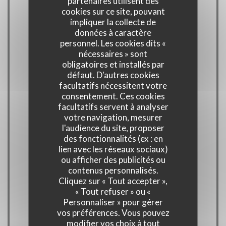
partenaires utilisent des
cookies sur ce site, pouvant
impliquer la collecte de
données à caractère
personnel. Les cookies dits «
Cuisine
nécessaires » sont
Produit Locaux, Produits régionaux, Produits de
obligatoires et installés par
saison, Produits frais, Fait maison, Cuisine
défaut. D'autres cookies
facultatifs nécessitent votre
bistronomique française, Bistronomique
consentement. Ces cookies
facultatifs servent à analyser
Type de restaurant
votre navigation, mesurer
l'audience du site, proposer
Bistronomie
des fonctionnalités (ex : en
lien avec les réseaux sociaux)
ou afficher des publicités ou
Services
contenus personnalisés.
Snacking, Bar à Vin, Bar à cocktails, Terrasse,
Cliquez sur « Tout accepter »,
Parking public, Animaux acceptés, Accès aux
« Tout refuser » ou «
Personnaliser » pour gérer
personnes à mobilité réduite, Accès Wifi
vos préférences. Vous pouvez
modifier vos choix à tout