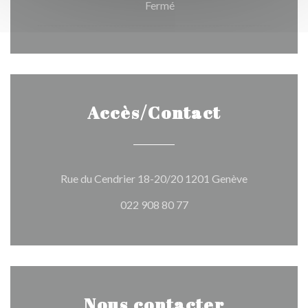
Fermé
Accès/Contact
((ouvre une n
Rue du Cendrier 18-20/20 1201 Genève
022 908 80 77
Nous contacter