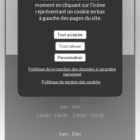
Moyens de paiement
moment en cliquant sur l'icône
représentant un cookie en bas
Carte bancaire, Amex, Paiement mobile, Sans
à gauche des pages du site.
Contact, Apple Pay, Paiement Sans Contact,
Eurocard/Mastercard, Espèces, Visa, American
Tout accepter
Express, Carte Bleue
Tout refuser
Personnaliser
Politique de protection des données à caractère
Horaires
personnel
Politique de gestion des cookies
Lun
-
Ven
12h00 - 14h00
19h00 - 21h30
•
Sam
-
Dim