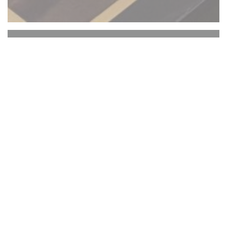
L'ARTISAN
Algemene informatie
Keuken
Regionale producten, Produits de saison, vers
product, Eigengemaakt, Bistronomique