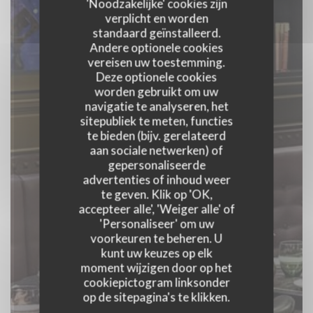
'Noodzakelijke' cookies zijn
verplicht en worden
standaard geïnstalleerd.
Andere optionele cookies
vereisen uw toestemming.
Deze optionele cookies
worden gebruikt om uw
navigatie te analyseren, het
sitepubliek te meten, functies
te bieden (bijv. gerelateerd
L'ARTISAN
aan sociale netwerken) of
gepersonaliseerde
advertenties of inhoud weer
FRANCO-AFRICAIN
|
GENÈVE
te geven. Klik op 'OK,
accepteer alle', 'Weiger alle' of
'Personaliseer' om uw
RESERVEER EEN TAFEL
voorkeuren te beheren. U
kunt uw keuzes op elk
moment wijzigen door op het
cookiepictogram linksonder
op de sitepagina's te klikken.